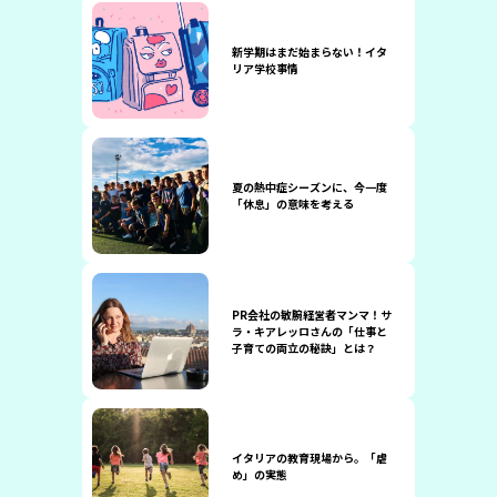
新学期はまだ始まらない！イタ
リア学校事情
夏の熱中症シーズンに、今一度
「休息」の意味を考える
PR会社の敏腕経営者マンマ！サ
ラ・キアレッロさんの「仕事と
子育ての両立の秘訣」とは？
イタリアの教育現場から。「虐
め」の実態