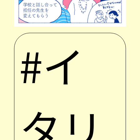
#イ
タリ