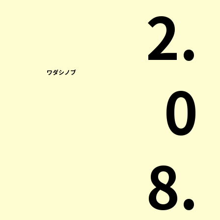
2.
0
ワダシノブ
8.