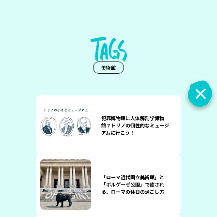
美術館
犯罪博物館に人体解剖学博物
館？トリノの個性的なミュージ
アムに行こう！
「ローマ近代国立美術館」と
「ボルゲーゼ公園」で癒され
る、ローマの休日の過ごし方