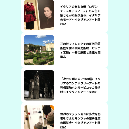
イタリアの有名女優「ロザン
ナ・スキアフィーノ」の人生を
感じながら振り返る、イタリア
のモード〜イタリアンアート探
訪記
花の街フィレンツェの圧倒的芸
術性を誇る宮殿美術館「ピッテ
ィ宮殿」〜春の庭園と貴重な展
示品
「次元を超える７つの塔」イタ
リアのコンテポラリーアートの
発信基地ハンガービコッカ美術
館〜イタリアンアート探訪記
世界のファッションに多大な影
響を与えたモンツァの帽子産業
の展覧会〜イタリアンアート探
訪記