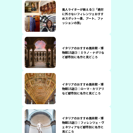
美人ライターが教える①「絶対
に外さないフィレンツェおすす
めスポット～食、アート、ファ
ッションの旅」
イタリアのおすすめ美術館・博
物館15選③｜ミラノ・ナポリな
ど都市別に名作と見どころ
イタリアのおすすめ美術館・博
物館15選②｜ローマ・カリアリ
など都市別に名作と見どころ
イタリアのおすすめ美術館・博
物館15選①｜フィレンツェ・ヴ
ェネツィアなど都市別に名作と
見どころ