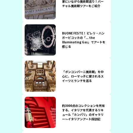
家にいながら美術館巡り！バー
チャル美術館ツアーをご紹介
BUONE FESTE！ ピレリ・ハン
ガービコッカの「... the
Illuminating Gas」でアートを
感じる
「ボンコンパーニ美術館」を中
心に、ローマっ子に愛されるス
イーツとランチを巡る
約3000点のコレクションを所有
する、イタリアを代表するリキ
ュール「カンパリ」のギャラリ
ー〜イタリアンアート探訪記