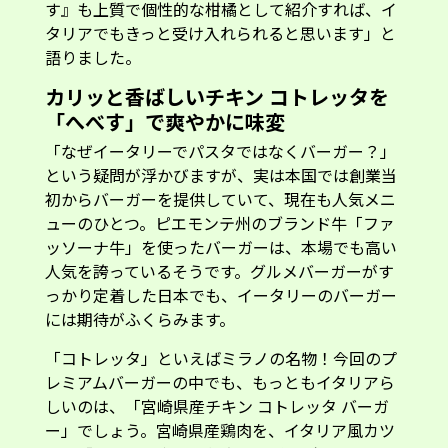
語りました。
カリッと香ばしいチキン コトレッタを
「へべす」で爽やかに味変
「なぜイータリーでパスタではなくバーガー？」
という疑問が浮かびますが、実は本国では創業当
初からバーガーを提供していて、現在も人気メニ
ューのひとつ。ピエモンテ州のブランド牛「ファ
ッソーナ牛」を使ったバーガーは、本場でも高い
人気を誇っているそうです。グルメバーガーがす
っかり定着した日本でも、イータリーのバーガー
には期待がふくらみます。
「コトレッタ」といえばミラノの名物！今回のプ
レミアムバーガーの中でも、もっともイタリアら
しいのは、「宮崎県産チキン コトレッタ バーガ
ー」でしょう。宮崎県産鶏肉を、イタリア風カツ
レツ「コトレッタ」に仕立ててバンズでサンド。
マヨネーズベースの地中海風ソースが、香ばしい