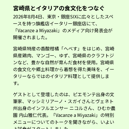
2026年8月4日、東京・銀座SIXに広々としたスペ
ースを持つ旗艦店イータリー銀座店にて、
「Vacanze a Miyazaki」のメディア向け発表会が
開催されました。
宮崎県特産の香酸柑橘「へべす」をはじめ、宮崎
県産鶏肉、マンゴー、ゆず、宮崎県のクラフトジ
ンなど、豊かな自然が育んだ食材を使用。宮崎県
の食文化や郷土料理から着想を得た美味を、イー
タリーならではのイタリア料理として提供しま
す。
ゲストとして登壇したのは、ピエモンテ出身の文
筆家、マッシミリアーノ・スガイさんとヴェネト
州出身のインフルエンサー ニコルさん、ひむか農
園 内山雅仁代表。「Vacanze a Miyazaki」の特別
メニューについてのトークを聞きながら、いよい
よ試食がスタートしました。