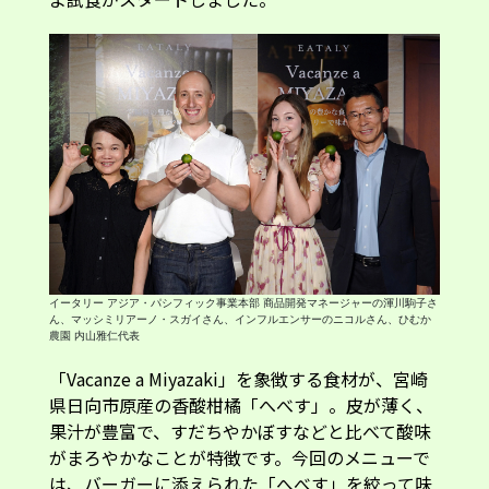
イータリー アジア・パシフィック事業本部 商品開発マネージャーの渾川駒子さ
ん、マッシミリアーノ・スガイさん、インフルエンサーのニコルさん、ひむか
農園 内山雅仁代表
「Vacanze a Miyazaki」を象徴する食材が、宮崎
県日向市原産の香酸柑橘「へべす」。皮が薄く、
果汁が豊富で、すだちやかぼすなどと比べて酸味
がまろやかなことが特徴です。今回のメニューで
は、バーガーに添えられた「へべす」を絞って味
わうことで、普通のバーガーとの「味変」が楽し