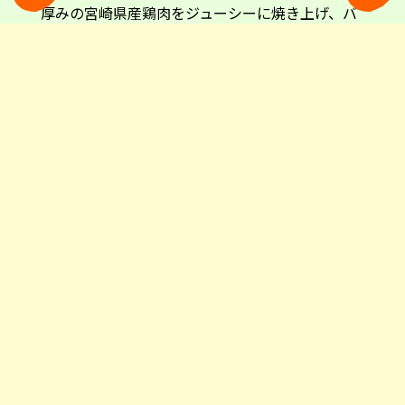
厚みの宮崎県産鶏肉をジューシーに焼き上げ、バ
ンズでサンド。香ばしくソテーしたチキンに「へ
べす」果汁を絞ることで、肉の旨みと柑橘の爽や
かな香りが調和します。