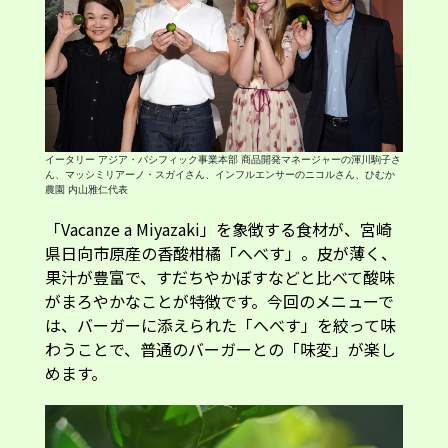
イータリー アジア・パシフィック事業本部 商品開発マネージャーの渾川駒子さ
ん、マッシミリアーノ・スガイさん、インフルエンサーのニコルさん、ひむか
農園 内山雅仁代表
「Vacanze a Miyazaki」を象徴する食材が、宮崎
県日向市原産の香酸柑橘「へべす」。皮が薄く、
果汁が豊富で、すだちやかぼすなどと比べて酸味
がまろやかなことが特徴です。今回のメニューで
は、バーガーに添えられた「へべす」を絞って味
わうことで、普通のバーガーとの「味変」が楽し
めます。