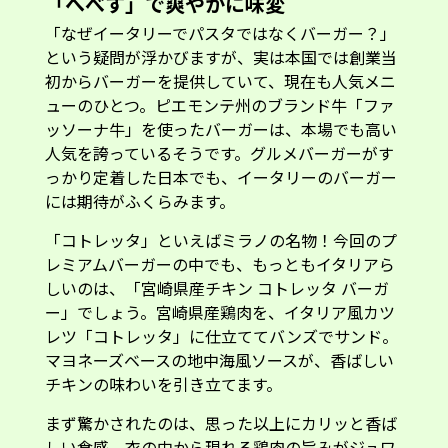
「へべす」で爽やかに味変
「なぜイータリーでパスタではなくバーガー？」
という疑問が浮かびますが、実は本国では創業当
初からバーガーを提供していて、現在も人気メニ
ューのひとつ。ピエモンテ州のブランド牛「ファ
ッソーナ牛」を使ったバーガーは、本場でも高い
人気を誇っているそうです。グルメバーガーがす
っかり定着した日本でも、イータリーのバーガー
には期待がふくらみます。
「コトレッタ」といえばミラノの名物！今回のプ
レミアムバーガーの中でも、もっともイタリアら
しいのは、「宮崎県産チキン コトレッタ バーガ
ー」でしょう。宮崎県産鶏肉を、イタリア風カツ
レツ「コトレッタ」に仕立ててバンズでサンド。
マヨネーズベースの地中海風ソースが、香ばしい
チキンの味わいを引き立てます。
まず驚かされたのは、思った以上にカリッと香ば
しい食感。衣の中から現れる鶏肉の旨みがジュワ