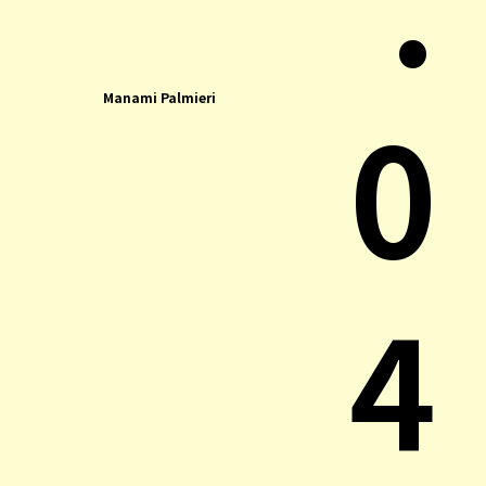
.
0
Manami Palmieri
4