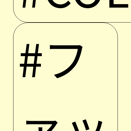
#フ
ァッ