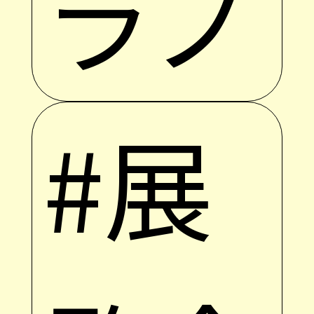
ラノ
#展