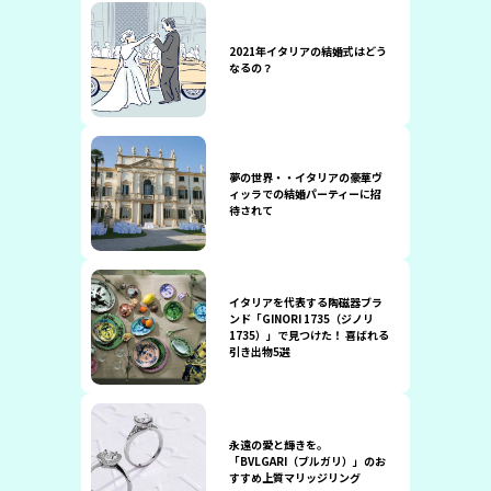
2021年イタリアの結婚式はどう
なるの？
夢の世界・・イタリアの豪華ヴ
ィッラでの結婚パーティーに招
待されて
イタリアを代表する陶磁器ブラ
ンド「GINORI 1735（ジノリ
1735）」で見つけた！ 喜ばれる
引き出物5選
永遠の愛と輝きを。
「BVLGARI（ブルガリ）」のお
すすめ上質マリッジリング