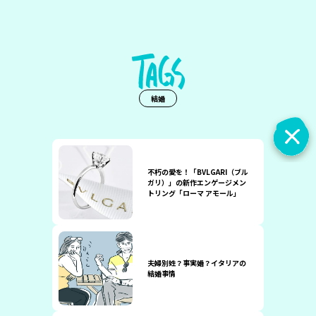
結婚
不朽の愛を！「BVLGARI（ブル
ガリ）」の新作エンゲージメン
トリング「ローマ アモール」
夫婦別姓？事実婚？イタリアの
結婚事情