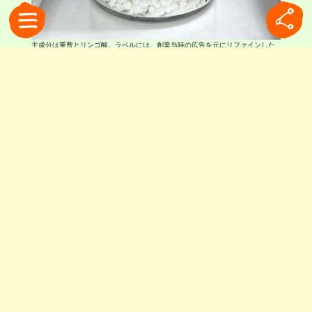
主成分は重曹とリンゴ酸。ラベルには、創業当時の広告を元にリファインした
イラストが描かれています
豊かな食卓の裏側で生まれた
ブリオスキの歴史は、驚くほど長いものでした。
その誕生は1880年まで遡ります。
19世紀後半、ヨーロッパでは都市化の進展ととも
に外食文化が広がり、人々は肉料理など脂肪分の
多い食事やワインをより頻繁に嗜むようになりま
した。その一方で「食べ過ぎ」という新たな悩み
も生まれていました。
同じ時期、産業技術の発展によって重曹やクエン
酸といった素材が安価かつ高純度で生産できるよ
うになり、新たな食品や健康関連製品の開発が可
能になっていました。