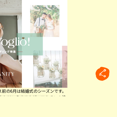
ス前の6月は結婚式のシーズンです。
息したとはいえませんが、ワクチンの接
、結婚式も開催できるようになりまし
です。
rticle
vid−19対策