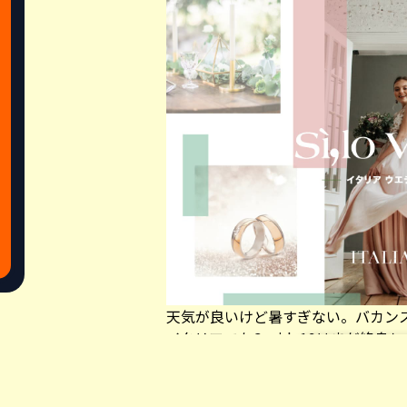
天気が良いけど暑すぎない。バカン
イタリアでもCovid−19はまだ終
種も進んだ2021年。去年とは違い
た。とはいえ、まだまだ対策は必要
Share this a
2021年イタリアの結婚式のCo