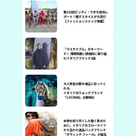
第102回ピッティ・ウオモ現地レ
ポート！帽子スタイルが大流行
【ファッションスナップ掲載】
「サステナブル」がキーワー
ド！ 環境問題に積極的に取り組
むイタリアブランド3選
大人男性の腕を端正に彩ってく
れる、
イタリアのウォッチブランド
「LOCMAN」の腕時計
本物を知り尽くした働く男のた
めに。イタリアのスローライフ
から生れた逸品バッグブランド
「ダヴィンチ ファーロ」が誕生