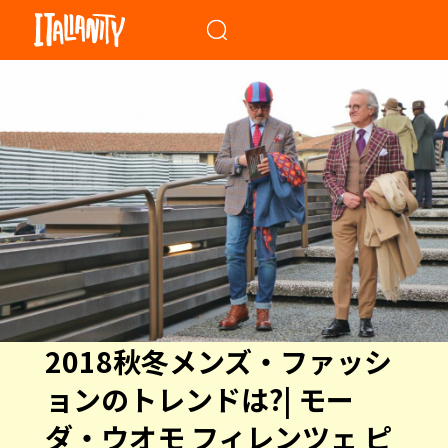
When autocomplete results a
2018秋冬メンズ・ファッシ
ョンのトレンドは?| モー
ダ・ウオモ フィレンツェ ピ