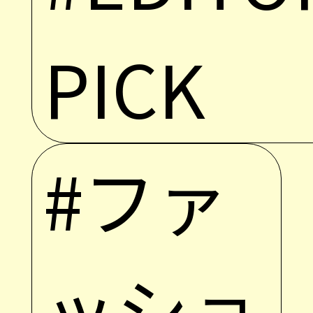
PICK
#ファ
ッショ