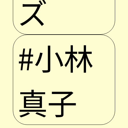
ズ
#小林
真子