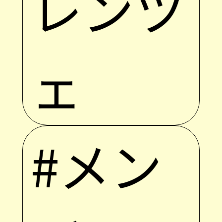
レンツ
ェ
#メン