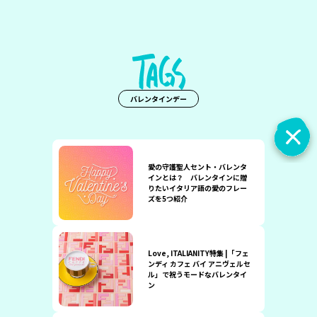
バレンタインデー
愛の守護聖人セント・バレンタ
インとは？ バレンタインに贈
りたいイタリア語の愛のフレー
ズを5つ紹介
Love, ITALIANITY特集 |「フェ
ンディ カフェ バイ アニヴェルセ
ル」で祝うモードなバレンタイ
ン