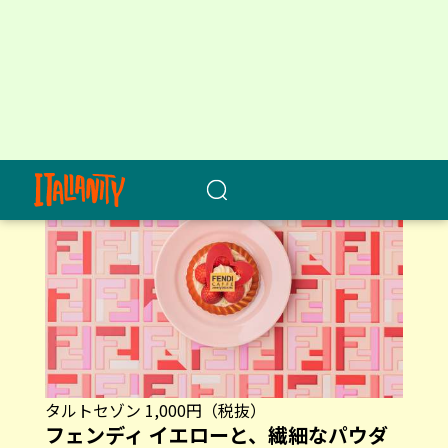
のモチーフを使用したメニューへとアレンジされ
ています。 その他にも、ハートやピンクのラテア
ートを浮かべたカフェラテや、フォトジェニック
なデコレーションをあしらったティラミスなども
楽しめます。
タルトセゾン 1,000円（税抜）
フェンディ イエローと、繊細なパウダ
ーピンクで統一された世界観
20年以上の歴史を誇るアニヴェルセルカフェ 表参