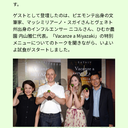
ゲストとして登壇したのは、ピエモンテ出身の文
筆家、マッシミリアーノ・スガイさんとヴェネト
州出身のインフルエンサー ニコルさん、ひむか農
園 内山雅仁代表。「Vacanze a Miyazaki」の特別
メニューについてのトークを聞きながら、いよい
よ試食がスタートしました。
イータリー アジア・パシフィック事業本部 商品開発マネージャーの渾川駒子さ
ん、マッシミリアーノ・スガイさん、インフルエンサーのニコルさん、ひむか
農園 内山雅仁代表