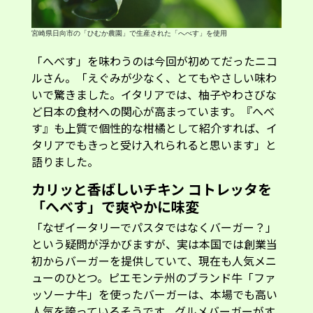
「へべす」を味わうのは今回が初めてだったニコ
ルさん。「えぐみが少なく、とてもやさしい味わ
いで驚きました。イタリアでは、柚子やわさびな
ど日本の食材への関心が高まっています。『へべ
す』も上質で個性的な柑橘として紹介すれば、イ
タリアでもきっと受け入れられると思います」と
語りました。
カリッと香ばしいチキン コトレッタを
「へべす」で爽やかに味変
「なぜイータリーでパスタではなくバーガー？」
という疑問が浮かびますが、実は本国では創業当
初からバーガーを提供していて、現在も人気メニ
ューのひとつ。ピエモンテ州のブランド牛「ファ
ッソーナ牛」を使ったバーガーは、本場でも高い
人気を誇っているそうです。グルメバーガーがす
っかり定着した日本でも、イータリーのバーガー
には期待がふくらみます。