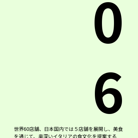
0
6
世界60店舗、日本国内では５店舗を展開し、美食
を通じて、奥深いイタリアの食文化を提案する
「EATALY イータリー」。日本各地、その土地な
らではの食材をイタリア料理を通じて紹介する取