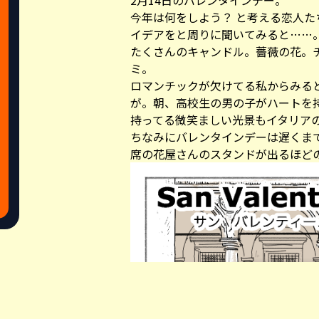
2月14日のバレンタインデー。
今年は何をしよう？ と考える恋人
イデアをと周りに聞いてみると……
たくさんのキャンドル。薔薇の花。
ミ。
ロマンチックが欠けてる私からみる
が。朝、高校生の男の子がハートを
持ってる微笑ましい光景もイタリア
ちなみにバレンタインデーは遅くま
席の花屋さんのスタンドが出るほど
Share this a