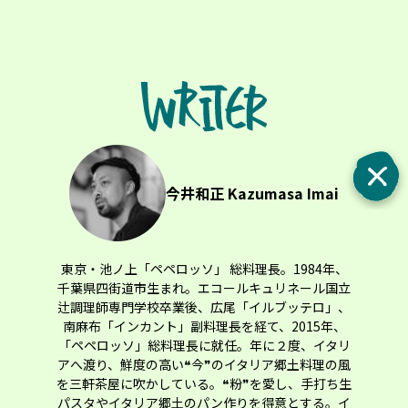
今井和正 Kazumasa Imai
東京・池ノ上「ペペロッソ」 総料理長。1984年、
千葉県四街道市生まれ。エコールキュリネール国立
辻調理師専門学校卒業後、広尾「イルブッテロ」、
南麻布「インカント」副料理長を経て、2015年、
「ペペロッソ」総料理長に就任。年に２度、イタリ
アへ渡り、鮮度の高い❝今❞のイタリア郷土料理の風
を三軒茶屋に吹かしている。❝粉❞を愛し、手打ち生
パスタやイタリア郷土のパン作りを得意とする。イ