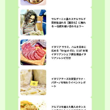
サルデーニャ島カステルサルド
芸術性溢れる【籠文化】に触れ
る 〜伝統を縫い合わせよう〜
イタリア サラミ、ハムを日本に
広める「Arigat-EU」とは? 本場
イタリアンシェフ直伝 絶品イタ
リアンレシピ付き
イタリアチーズの至宝グラナ・
パダーノを味わうイベントレポ
ート
アルプスを越えた商人のタンス