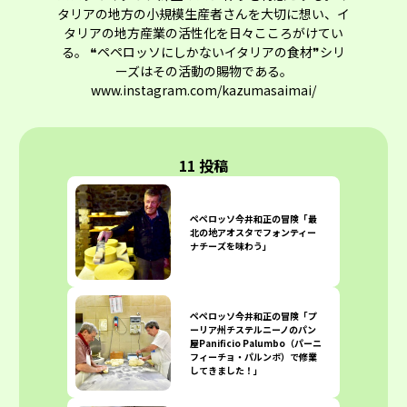
タリアの地方の小規模生産者さんを大切に想い、イ
タリアの地方産業の活性化を日々こころがけてい
る。 ❝ペペロッソにしかないイタリアの食材❞シリ
ーズはその活動の賜物である。
www.instagram.com/kazumasaimai/
11 投稿
ペペロッソ今井和正の冒険「最
北の地アオスタでフォンティー
ナチーズを味わう」
ペペロッソ今井和正の冒険「プ
ーリア州チステルニーノのパン
屋Panificio Palumbo（パーニ
フィーチョ・パルンボ）で修業
してきました！」