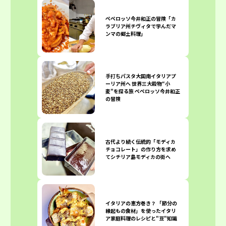
ペペロッソ今井和正の冒険「カ
ラブリア州チヴィタで学んだマ
ンマの郷土料理」
手打ちパスタ大国南イタリアプ
ーリア州へ 世界三大穀物“小
麦"を探る旅 ペペロッソ今井和正
の冒険
古代より続く伝統的「モディカ
チョコレート」の作り方を求め
てシチリア島モディカの街へ
イタリアの恵方巻き？ 「節分の
縁起もの食材」を使ったイタリ
ア家庭料理のレシピと"豆"知識