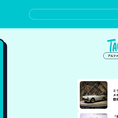
アルフ
ミ
メ
歴
「