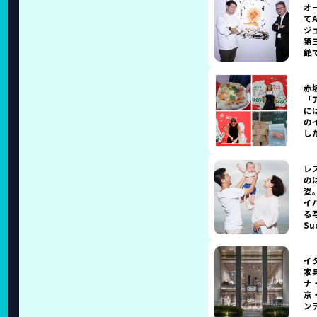
オ
てA
ジェ
第
館
赤
「
に
の
し
レ
の
姿
イ
る写
Su
イ
家
ナ
京
ン