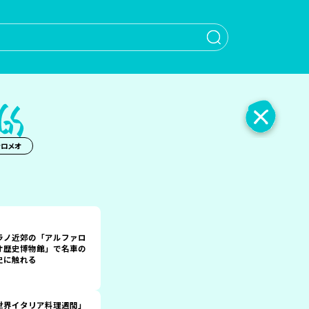
When autocomple
ァロメオ
ラノ近郊の「アルファロ
オ歴史博物館」で名車の
史に触れる
世界イタリア料理週間」