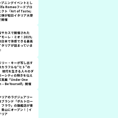
ープニングイベントとし
lfa Romeoフードプロ
クト『Art of Taste』
三弾が駐日イタリア大使
で開催
坂サカスで開催された
アモーレ・ミオ！2019」
は日本で体感できる最高
イタリアが詰まっていま
た
スリー・キーが写し出す
はカラフルな“ヒト”の
。 現代を生きる人々のダ
バーシティの輝きを伝え
真展「Under One
n – Be Yourself」開催
タリアのラグジュアリー
具ブランド「ポルトロー
・フラウ」の旗艦店が東
・青山にオープン！ | イ
テリア