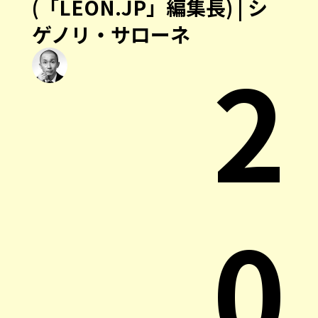
(「LEON.JP」編集長) | シ
ゲノリ・サローネ
2
0