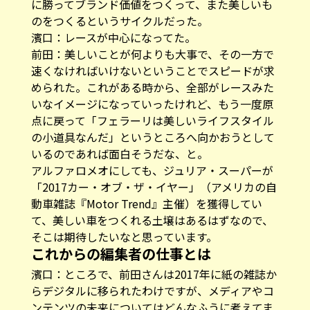
に勝ってブランド価値をつくって、また美しいも
のをつくるというサイクルだった。
濱口：レースが中心になってた。
前田：美しいことが何よりも大事で、その一方で
速くなければいけないということでスピードが求
められた。これがある時から、全部がレースみた
いなイメージになっていったけれど、もう一度原
点に戻って「フェラーリは美しいライフスタイル
の小道具なんだ」というところへ向かおうとして
いるのであれば面白そうだな、と。
アルファロメオにしても、ジュリア・スーパーが
「2017カー・オブ・ザ・イヤー」（アメリカの自
動車雑誌『Motor Trend』主催）を獲得してい
て、美しい車をつくれる土壌はあるはずなので、
そこは期待したいなと思っています。
これからの編集者の仕事とは
濱口：ところで、前田さんは2017年に紙の雑誌か
らデジタルに移られたわけですが、メディアやコ
ンテンツの未来についてはどんなふうに考えてま