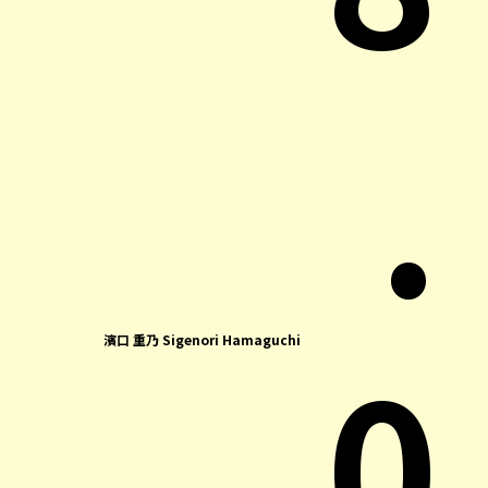
.
0
濱口 重乃 Sigenori Hamaguchi