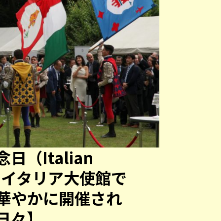
（Italian
y）のイタリア大使館で
華やかに開催され
日々】