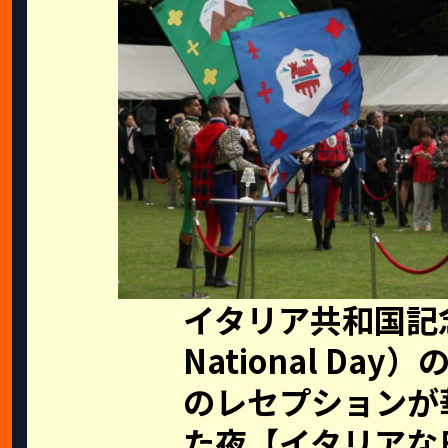
イタリア共和国記念日
National Da
のレセプションが
た夜【イタリアな