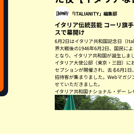
「ITALIANITY」編集部
イタリア伝統芸能 コーリ旗
スで幕開け
6月2日はイタリア共和国記念日（Italia
界大戦後の1946年6月2日、国民
となり、イタリア共和国が誕生しま
イタリア大使公邸（東京・三田）に
セプションが開催され、去る6月1日
招待客が集まりました。Webマガジン「
せていただきました。
イタリア共和国ナショナル・デー レ
Share this a