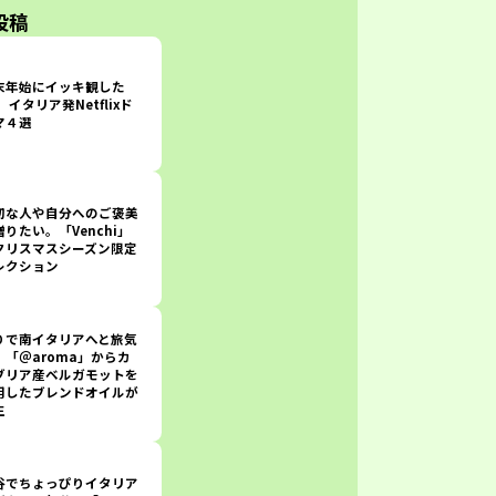
 投稿
末年始にイッキ観した
 イタリア発Netflixド
マ４選
切な人や自分へのご褒美
贈りたい。「Venchi」
クリスマスシーズン限定
レクション
りで南イタリアへと旅気
。「＠aroma」からカ
ブリア産ベルガモットを
用したブレンドオイルが
生
谷でちょっぴりイタリア