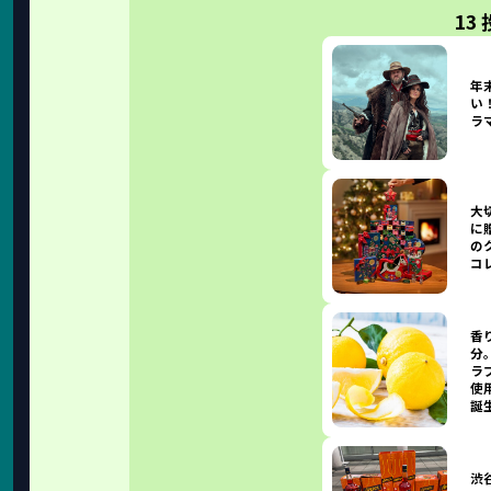
13
年
い！
ラ
大
に
の
コ
香
分
ラ
使
誕
渋