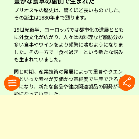
豊かな食卓の裏側で生まれた
ブリオスキの歴史は、驚くほど長いものでした。
その誕生は1880年まで遡ります。
19世紀後半、ヨーロッパでは都市化の進展ととも
に外食文化が広がり、人々は肉料理など脂肪分の
多い食事やワインをより頻繁に嗜むようになりま
した。その一方で「食べ過ぎ」という新たな悩み
も生まれていました。
同じ時期、産業技術の発展によって重曹やクエン
酸といった素材が安価かつ高純度で生産できるよ
うになり、新たな食品や健康関連製品の開発が可
能になっていました。
メーカー資料によると、こうした変化をいち早く
捉えた人物が、ミラノのアキッレ=アントニオ・
ブリオスキでした。若い頃に化学・医薬品製造会
社で見習いとして経験を積んだ彼は、当時イギリ
スで広まっていた消化を助ける製品に着目し、自