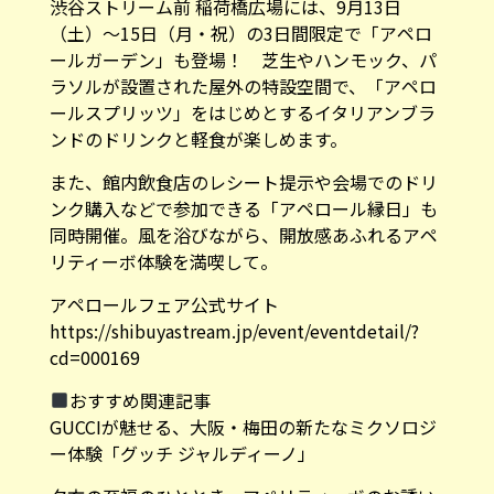
渋谷ストリーム前 稲荷橋広場には、9月13日
（土）〜15日（月・祝）の3日間限定で「アペロ
ールガーデン」も登場！ 芝生やハンモック、パ
ラソルが設置された屋外の特設空間で、「アペロ
ールスプリッツ」をはじめとするイタリアンブラ
ンドのドリンクと軽食が楽しめます。
また、館内飲食店のレシート提示や会場でのドリ
ンク購入などで参加できる「アペロール縁日」も
同時開催。風を浴びながら、開放感あふれるアペ
リティーボ体験を満喫して。
アペロールフェア公式サイト
https://shibuyastream.jp/event/eventdetail/?
cd=000169
おすすめ関連記事
GUCCIが魅せる、大阪・梅田の新たなミクソロジ
ー体験「グッチ ジャルディーノ」