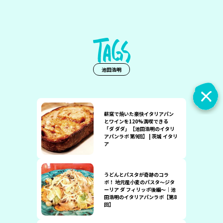
池田浩明
薪窯で焼いた豪快イタリアパン
とワインを120%満喫できる
「ダ ダダ」【池田浩明のイタリ
アパンラボ 第9回】 | 茨城 イタリ
ア
うどんとパスタが奇跡のコラ
ボ！ 地元産小麦のパスタ〜ジタ
ーリア ダ フィリッポ後編〜｜池
田浩明のイタリアパンラボ【第8
回】