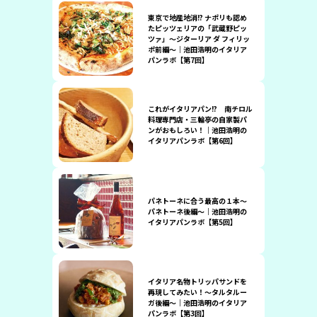
東京で地産地消!? ナポリも認め
たピッツェリアの「武蔵野ピッ
ツァ」〜ジターリア ダ フィリッ
ポ前編〜｜池田浩明のイタリア
パンラボ【第7回】
これがイタリアパン!? 南チロル
料理専門店・三輪亭の自家製パ
ンがおもしろい！｜池田浩明の
イタリアパンラボ【第6回】
パネトーネに合う最高の１本〜
パネトーネ後編〜｜池田浩明の
イタリアパンラボ【第5回】
イタリア名物トリッパサンドを
再現してみたい！〜タルタルー
ガ後編〜｜池田浩明のイタリア
パンラボ【第3回】