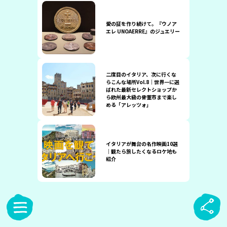
愛の証を作り続けて。『ウノア
エレ UNOAERRE』のジュエリー
二度目のイタリア、次に行くな
らこんな場所Vol.8｜世界一に選
ばれた最新セレクトショップか
ら欧州最大級の骨董市まで楽し
める「アレッツォ」
イタリアが舞台の名作映画10選
｜観たら旅したくなるロケ地も
紹介