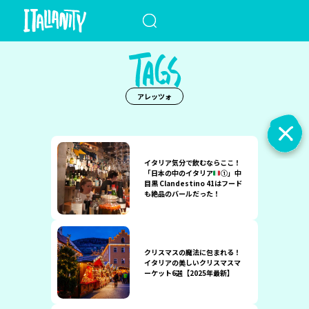
When autocomplete results a
アレッツォ
イタリア気分で飲むならここ！
「日本の中のイタリア
①」中
目黒 Clandestino 41はフード
も絶品のバールだった！
クリスマスの魔法に包まれる！
イタリアの美しいクリスマスマ
ーケット6選【2025年最新】