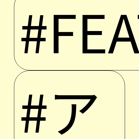
#FE
#ア