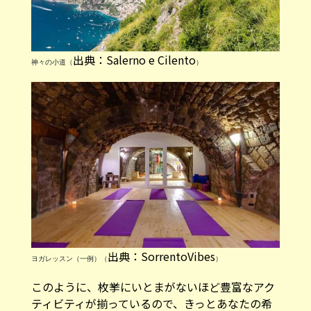
出典：Salerno e Cilento
神々の小道（
）
出典：SorrentoVibes
ヨガレッスン（一例）（
）
このように、枚挙にいとまがないほど豊富なアク
ティビティが揃っているので、きっとあなたの希