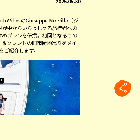
2025.05.30
entoVibes
のGiuseppe Morvillo（ジ
世界中からいらっしゃる旅行者への
すめプランを伝授。初回となるこの
ー＆ソレントの旧市街地巡りをメイ
をご紹介します。
rticle