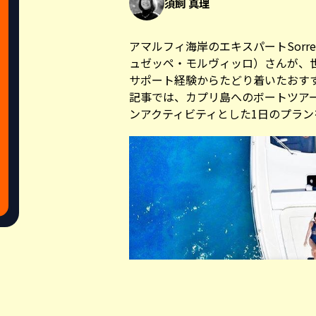
須飼 真理
アマルフィ海岸のエキスパート
Sorr
ュゼッペ・モルヴィッロ）さんが、
サポート経験からたどり着いたおす
記事では、カプリ島へのボートツア
ンアクティビティとした1日のプラン
Share this a