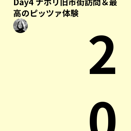
Day4 ナポリ旧市街訪問＆最
高のピッツァ体験
2
0