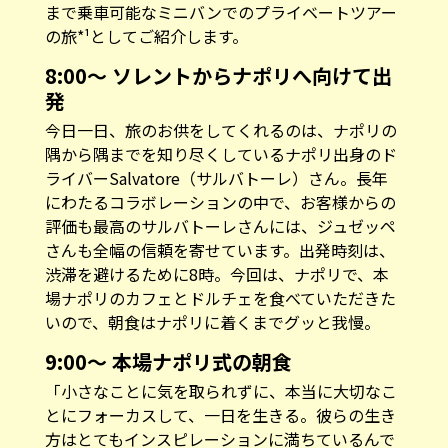
まで乗車可能なミニバンでのプライベートツアー
の旅*¹としてご紹介します。
8:00〜 ソレントからナポリへ向けて出
発
今日一日、旅のお供をしてくれるのは、ナポリの
隅から隅までを知り尽くしているナポリ出身のド
ライバーSalvatore（サルバトーレ）さん。長年
にわたるコラボレーションの中で、お客様からの
評価も最高のサルバトーレさんには、ジュゼッペ
さんも全幅の信頼を寄せています。出発時刻は、
渋滞を避けるために8時。今回は、ナポリで、本
場ナポリのカフェとドルチェを食べていただきた
いので、朝食はナポリに着くまでグッと我慢。
9:00〜 本場ナポリ式の朝食
「小さなことに気を取られずに、本当に大切なこ
とにフォーカスして、一日を生きる。彼らの生き
方はとてもインスピレーションに満ちているんで