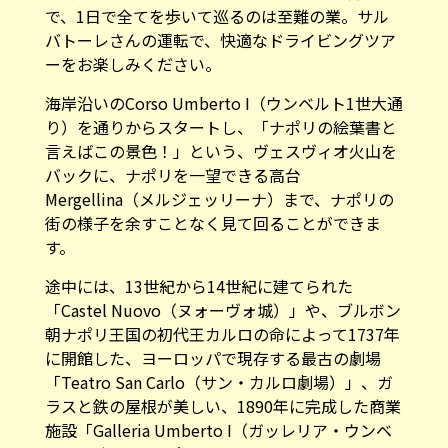
で、1日で全てを歩いて巡るのは至難の業。サル
バトーレさんの運転で、快適なドライビングツア
ーをお楽しみください。
海岸沿いのCorso Umberto I（ウンベルト1世大通
り）を通りからスタートし、「ナポリの絵葉書と
言えばこの景色！」という、ヴェスヴィオ火山を
バックに、ナポリを一望できる高台
Mergellina（メルジェッリーナ）まで、ナポリの
街の様子を余すことなく見て回ることができま
す。
途中には、13世紀から14世紀に建てられた
「Castel Nuovo（ヌォーヴォ城）」や、ブルボン
朝ナポリ王国の初代王カルロの命によって1737年
に開館した、ヨーロッパで現存する最古の劇場
「
Teatro San Carlo（サン・カルロ劇場）
」、ガ
ラスと鉄の屋根が美しい、1890年に完成した商業
施設「Galleria Umberto I（ガッレリア・ウンベ