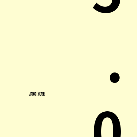
.
0
須飼 真理