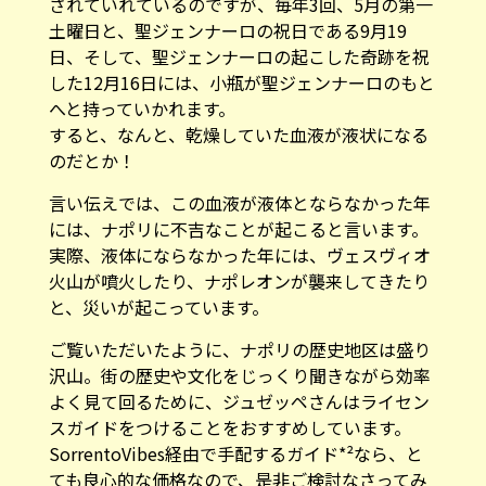
されていれているのですが、毎年3回、5月の第一
土曜日と、聖ジェンナーロの祝日である9月19
日、そして、聖ジェンナーロの起こした奇跡を祝
した12月16日には、小瓶が聖ジェンナーロのもと
へと持っていかれます。
すると、なんと、乾燥していた血液が液状になる
のだとか！
言い伝えでは、この血液が液体とならなかった年
には、ナポリに不吉なことが起こると言います。
実際、液体にならなかった年には、ヴェスヴィオ
火山が噴火したり、ナポレオンが襲来してきたり
と、災いが起こっています。
ご覧いただいたように、ナポリの歴史地区は盛り
沢山。街の歴史や文化をじっくり聞きながら効率
よく見て回るために、ジュゼッペさんはライセン
スガイドをつけることをおすすめしています。
SorrentoVibes経由で手配するガイド*²なら、と
ても良心的な価格なので、是非ご検討なさってみ