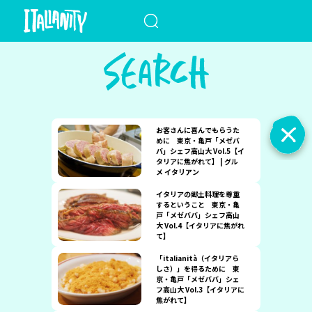
When autocomplete results a
お客さんに喜んでもらうた
めに 東京・亀戸「メゼバ
バ」シェフ高山大 Vol.5【イ
タリアに焦がれて】 | グル
メ イタリアン
イタリアの郷土料理を尊重
するということ 東京・亀
戸「メゼババ」シェフ高山
大 Vol.4【イタリアに焦がれ
て】
「italianità（イタリアら
しさ）」を得るために 東
京・亀戸「メゼババ」シェ
フ高山大 Vol.3【イタリアに
焦がれて】