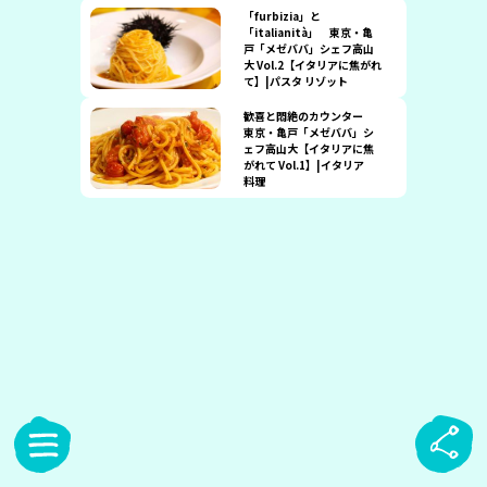
「furbizia」と
「italianità」 東京・亀
戸「メゼババ」シェフ高山
大 Vol.2【イタリアに焦がれ
て】|パスタ リゾット
歓喜と悶絶のカウンター
東京・亀戸「メゼババ」シ
ェフ高山大【イタリアに焦
がれて Vol.1】|イタリア
料理