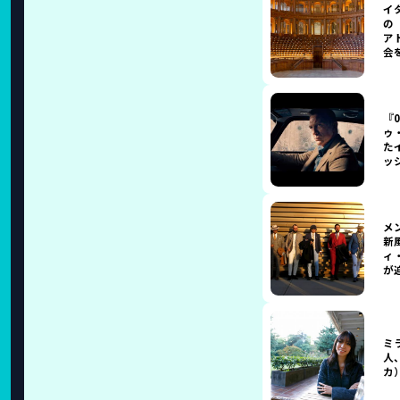
イ
の
ア
会
『
ゥ
た
ッ
メ
新
ィ
が
ミ
人、
カ