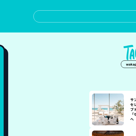
wakap
サ
セ
ブ
「
へ