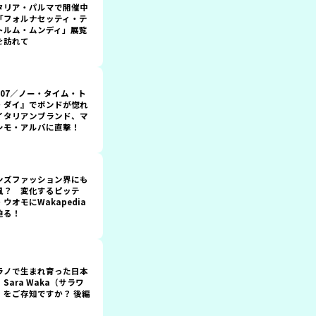
タリア・パルマで開催中
「フォルナセッティ・テ
トルム・ムンディ」展覧
を訪れて
007／ノー・タイム・ト
・ダイ』でボンドが惚れ
イタリアンブランド、マ
シモ・アルバに直撃！
ンズファッション界にも
風？ 変化するピッテ
・ウオモにWakapedia
迫る！
ラノで生まれ育った日本
Sara Waka（サラワ
）をご存知ですか？ 後編