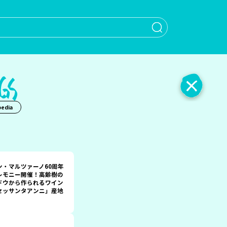
When autocomple
edia
ン・マルツァーノ60周年
レモニー開催！高齢樹の
ドウから作られるワイン
セッサンタアンニ」産地