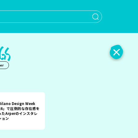
When autocomple
er
ilano Design Week
026」で圧倒的な存在感を
ったArperのインスタレ
ション