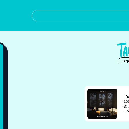
Arp
「M
2
放
ー