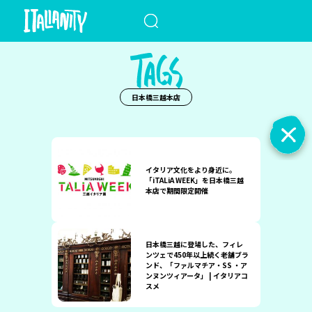
When autocomplete results a
日本橋三越本店
イタリア文化をより身近に。
「iTALiA WEEK」を日本橋三越
本店で期間限定開催
日本橋三越に登場した、フィレ
ンツェで450年以上続く老舗ブラ
ンド、「ファルマチア・SS ・ア
ンヌンツィアータ」 | イタリアコ
スメ