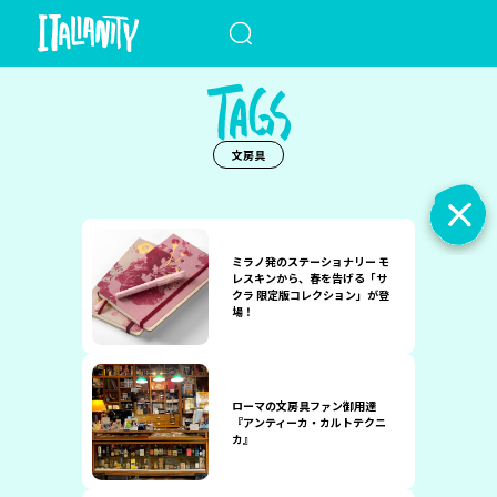
When autocomplete results a
文房具
ミラノ発のステーショナリー モ
レスキンから、春を告げる「サ
クラ 限定版コレクション」が登
場！
ローマの文房具ファン御用達
『アンティーカ・カルトテクニ
カ』