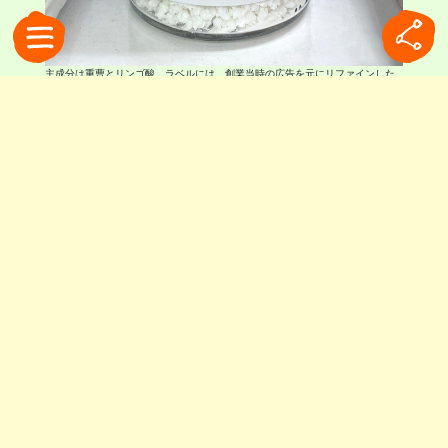
主成分は重曹とリンゴ酸。ラベルには、創業当時の広告を元にリファインした
イラストが描かれています
豊かな食卓の裏側で生まれた
ブリオスキの歴史は、驚くほど長いものでした。
その誕生は1880年まで遡ります。
19世紀後半、ヨーロッパでは都市化の進展ととも
に外食文化が広がり、人々は肉料理など脂肪分の
多い食事やワインをより頻繁に嗜むようになりま
した。その一方で「食べ過ぎ」という新たな悩み
も生まれていました。
同じ時期、産業技術の発展によって重曹やクエン
酸といった素材が安価かつ高純度で生産できるよ
うになり、新たな食品や健康関連製品の開発が可
能になっていました。