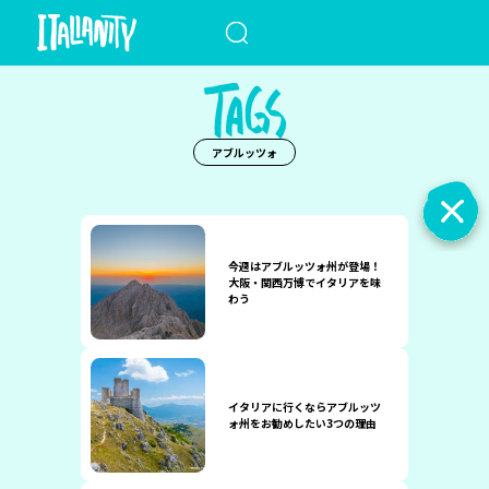
When autocomplete results a
アブルッツォ
今週はアブルッツォ州が登場！
大阪・関西万博でイタリアを味
わう
イタリアに行くならアブルッツ
ォ州をお勧めしたい3つの理由