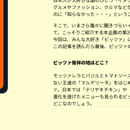
日本人が大好きな国のひとつ「イタ
グルメやファッション、クルマなど
のに「知らなかった・・・」という
そこで、いまさら誰かに聞きづらい
て、こっそりご紹介する本企画の第2
今回は、みんな大好き「ピッツァ」
この記事を読んだら最後、ピッツァ
ピッツァ発祥の地はどこ？
モッツァレラとバジルとトマトソー
ない王道の「マルゲリータ」をはじ
ァ。日本では「テリヤキチキン」や
進化を遂げたメニューも見られるピ
どこなのでしょう。
この件については諸説ありますが、
うのが有力な説。
Share this a
約3000年ほど前に作られた、丸く