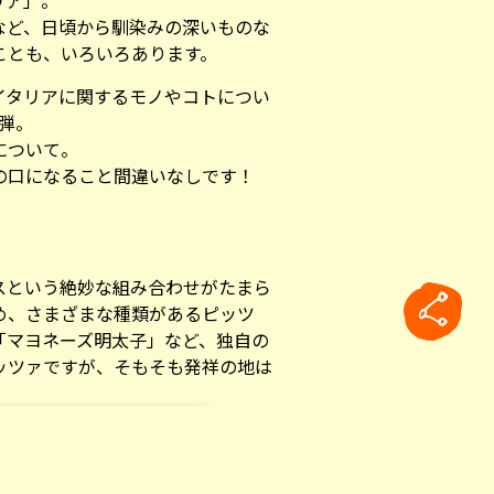
リア」。
など、日頃から馴染みの深いものな
ことも、いろいろあります。
イタリアに関するモノやコトについ
弾。
について。
の口になること間違いなしです！
スという絶妙な組み合わせがたまら
め、さまざまな種類があるピッツ
「マヨネーズ明太子」など、独自の
ッツァですが、そもそも発祥の地は
イタリアのサルデーニャ島発祥とい
rticle
て平らなパン生地がピッツァの原型と