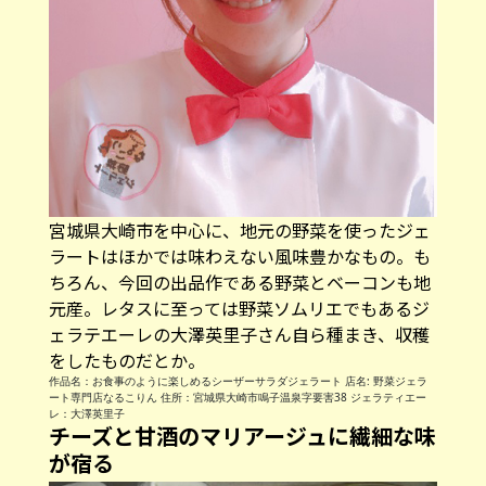
宮城県大崎市を中心に、地元の野菜を使ったジェ
ラートはほかでは味わえない風味豊かなもの。も
ちろん、今回の出品作である野菜とベーコンも地
元産。レタスに至っては野菜ソムリエでもあるジ
ェラテエーレの大澤英里子さん自ら種まき、収穫
をしたものだとか。
作品名：お食事のように楽しめるシーザーサラダジェラート 店名: 野菜ジェラ
ート専門店なるこりん 住所：宮城県大崎市鳴子温泉字要害38 ジェラティエー
レ：大澤英里子
チーズと甘酒のマリアージュに繊細な味
が宿る