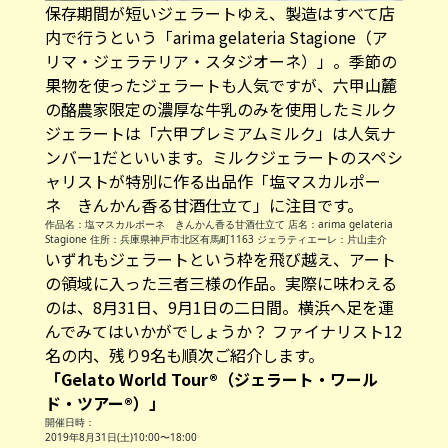
保存期間が短いジェラートゆえ、製造はすべて店
内で行うという「arima gelateria Stagione（ア
リマ・ジェラテリア・スタジオーネ）」。季節の
果物を使ったジェラートも人気ですが、六甲山麓
の酪農家限定の濃厚な牛乳のみを使用したミルク
ジェラートは「六甲プレミアムミルク」は人気ナ
ンバー1だといいます。ミルクジェラートのスペシ
ャリストが特別に作る出品作「塩マスカルポー
ネ きんかん香る甘酒仕立て」に注目です。
作品名：塩マスカルポーネ きんかん香る甘酒仕立て 店名：arima gelateria
Stagione 住所：兵庫県神戸市北区有馬町1163 ジェラティエーレ：片山圭介
いずれもジェラートという枠を飛び越え、アート
の領域に入った三者三様の作品。実際に味わえる
のは、8月31日、9月1日の二日間。横浜へ足を運
んでみてはいかがでしょうか？ ファイナリスト12
名の内、残り9名も順次ご紹介します。
「Gelato World Tour®（ジェラート・ワール
ド・ツアー®）」
開催日時：
2019年8月31日(土)10:00〜18:00