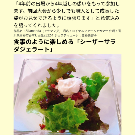
「4年前の出場から4年越しの想いをもって参加し
ます。前回大会から少しでも職人として成長した
姿がお見せできるように頑張ります」と意気込み
を語ってくれました。
作品名：Allamanda（アラマンダ） 店名：ロイヤルファームアカマツ 住所：香
川県高松市香南町由佐2322-1 ジェラティエーレ：赤松美智子
食事のように楽しめる「シーザーサラ
ダジェラート」