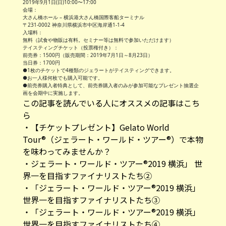
2019年9月1日(日)10:00〜17:00
会場：
大さん橋ホール – 横浜港大さん橋国際客船ターミナル
〒231-0002 神奈川県横浜市中区海岸通1-1-4
入場料：
無料（試食や物販は有料。セミナー等は無料で参加いただけます）
テイスティングチケット（投票権付き）：
前売券：1500円（販売期間：2019年7月1日～8月23日）
当日券：1700円
●1枚のチケットで4種類のジェラートがテイスティングできます。
●お一人様何枚でも購入可能です。
●前売券購入者特典として、前売券購入者のみが参加可能なプレゼント抽選企
画を会期中に実施します。
この記事を読んでいる人にオススメの記事はこち
ら
・
【チケットプレゼント】Gelato World
Tour®（ジェラート・ワールド・ツアー®）で本物
を味わってみませんか？
・
ジェラート・ワールド・ツアー®2019 横浜」 世
界一を目指すファイナリストたち②
・
「ジェラート・ワールド・ツアー®2019 横浜」
世界一を目指すファイナリストたち③
・
「ジェラート・ワールド・ツアー®2019 横浜」
世界一を目指すファイナリストたち④