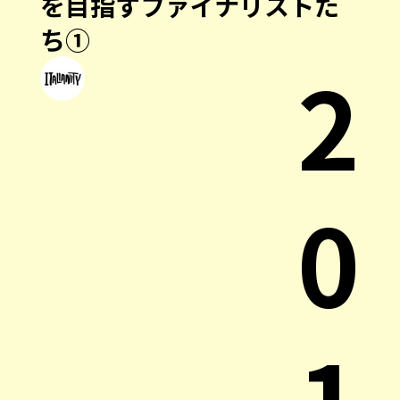
を目指すファイナリストた
ち①
2
0
1