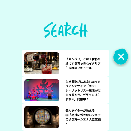
「カンパリ」とは？世界を
虜にする真っ赤なイタリア
生まれのリキュール
生きる歓びにあふれたイタ
リアンデザイン「エット
レ・ソットサス—魔法がは
じまるとき、デザインは生
まれる」開催中！
美人ライターが教える
⑤「絶対に外さないシエナ
の歩き方～シエナ大聖堂編
～