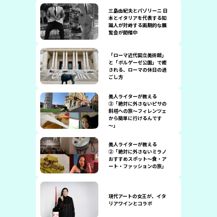
三島由紀夫とパゾリーニ 日
本とイタリアを代表する知
識人が対峙する画期的な展
覧会が開催中
「ローマ近代国立美術館」
と「ボルゲーゼ公園」で癒
される、ローマの休日の過
ごし方
美人ライターが教える
③「絶対に外さないピサの
斜塔への旅～フィレンツェ
から簡単に行けるんです
～」
美人ライターが教える
②「絶対に外さないミラノ
おすすめスポット～食・ア
ート・ファッションの旅」
現代アートの女王が、イタ
リアワインとコラボ