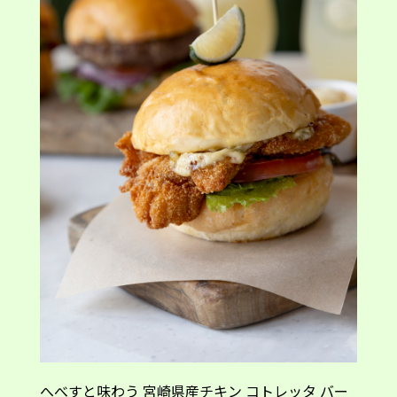
へべすと味わう 宮崎県産チキン コトレッタ バー
ガー 1,880円
・
セット価格 2,680円
※日本橋店ではチキン・コトレッタ・サンド
夏に食べたい！「へべす」香るチキン
ソテーとビーフバーガー
チキン・コトレッタに感動した次にいただいたの
は、「チキン ソテーバーガー」。たっぷりとした
厚みの宮崎県産鶏肉をジューシーに焼き上げ、バ
ンズでサンド。香ばしくソテーしたチキンに「へ
べす」果汁を絞ることで、肉の旨みと柑橘の爽や
かな香りが調和します。