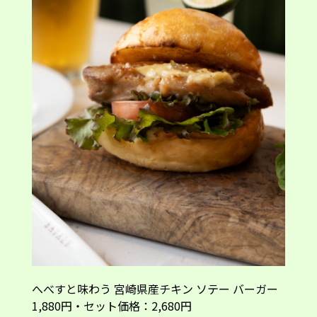
へべすと味わう 宮崎県産チキン ソテー バーガー
1,880円・セット価格：2,680円
※日本橋店でのご提供はございません。
バーガーならやっぱりビーフは外せない！「プレ
ミアム ビーフ バーガー」は、150gのビーフパテ
ィを香ばしく焼き上げ、マヨネーズをベースにし
た地中海風ソースとともにバンズでサンド。力強
いビーフの味わいに、「へべす」の酸味とほろ苦
さが加わり、濃厚でありながら後味の爽やかさが
際立っていました。