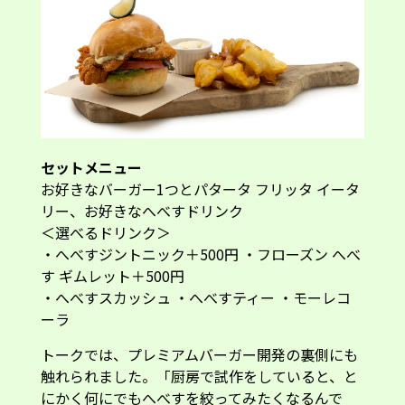
・へべすジントニック＋500円 ・フローズン へべ
す ギムレット＋500円
・へべすスカッシュ ・へべすティー ・モーレコ
ーラ
トークでは、プレミアムバーガー開発の裏側にも
触れられました。「厨房で試作をしていると、と
にかく何にでもへべすを絞ってみたくなるんで
す。実際に試してみると、どの料理も素材の味が
ぐっと際立つ。酸味を足すというより、料理全体
をまとめてくれるような存在なんですね。試作を
重ねるたびに、『これはまだまだ使い方が広が
る』と感じました」と、イータリーアジア・パシ
フィック事業本部 商品開発マネージャーの渾川駒
子さんは語りました。