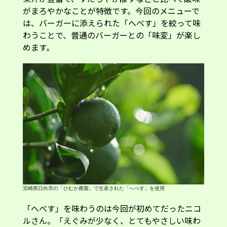
宮崎県日向市の「ひむか農園」で生産された「へべす」を使用
「へべす」を味わうのは今回が初めてだったニコ
ルさん。「えぐみが少なく、とてもやさしい味わ
いで驚きました。イタリアでは、柚子やわさびな
ど日本の食材への関心が高まっています。『へべ
す』も上質で個性的な柑橘として紹介すれば、イ
タリアでもきっと受け入れられると思います」と
語りました。
カリッと香ばしいチキン コトレッタを
「へべす」で爽やかに味変
「なぜイータリーでパスタではなくバーガー？」
という疑問が浮かびますが、実は本国では創業当
初からバーガーを提供していて、現在も人気メニ