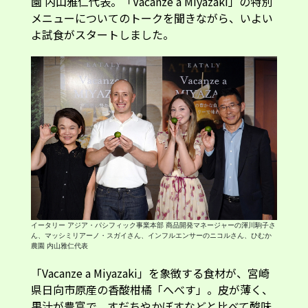
イータリー アジア・パシフィック事業本部 商品開発マネージャーの渾川駒子さ
ん、マッシミリアーノ・スガイさん、インフルエンサーのニコルさん、ひむか
農園 内山雅仁代表
「Vacanze a Miyazaki」を象徴する食材が、宮崎
県日向市原産の香酸柑橘「へべす」。皮が薄く、
果汁が豊富で、すだちやかぼすなどと比べて酸味
がまろやかなことが特徴です。今回のメニューで
は、バーガーに添えられた「へべす」を絞って味
わうことで、普通のバーガーとの「味変」が楽し
めます。