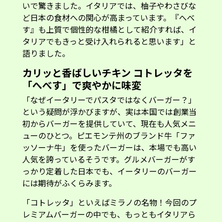
ューのひとつ。ピエモンテ州のブランド牛「ファ
ッソーナ牛」を使ったバーガーは、本場でも高い
人気を誇っているそうです。グルメバーガーがす
っかり定着した日本でも、イータリーのバーガー
には期待がふくらみます。
「コトレッタ」といえばミラノの名物！今回のプ
レミアムバーガーの中でも、もっともイタリアら
しいのは、「宮崎県産チキン コトレッタ バーガ
ー」でしょう。宮崎県産鶏肉を、イタリア風カツ
レツ「コトレッタ」に仕立ててバンズでサンド。
マヨネーズベースの地中海風ソースが、香ばしい
チキンの味わいを引き立てます。
まず驚かされたのは、思った以上にカリッと香ば
しい食感。衣の中から現れる鶏肉の旨みがジュワ
ーッと広がります。添えられた「へべす」を絞る
と、爽やかな酸味とほのかな苦味が加わり、さっ
ぱりとした味わいに。トマトの甘みも相まって、
揚げ物でありながら、サクッと軽く食べられるバ