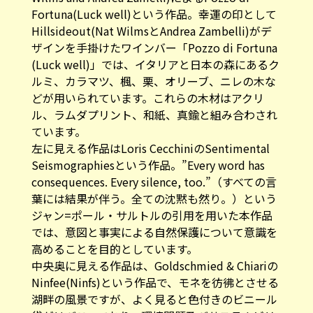
Fortuna(Luck well)という作品。幸運の印として
Hillsideout(Nat WilmsとAndrea Zambelli)がデ
ザインを手掛けたワインバー「Pozzo di Fortuna
(Luck well)」では、イタリアと日本の森にあるク
ルミ、カラマツ、楓、栗、オリーブ、ニレの木な
どが用いられています。これらの木材はアクリ
ル、ラムダプリント、和紙、真鍮と組み合わされ
ています。
左に見える作品はLoris CecchiniのSentimental
Seismographiesという作品。”Every word has
consequences. Every silence, too.”（すべての言
葉には結果が伴う。全ての沈黙も然り。）という
ジャン=ポール・サルトルの引用を用いた本作品
では、意図と事実による自然保護について意識を
高めることを目的としています。
中央奥に見える作品は、Goldschmied & Chiariの
Ninfee(Ninfs)という作品で、モネを彷彿とさせる
湖畔の風景ですが、よく見ると色付きのビニール