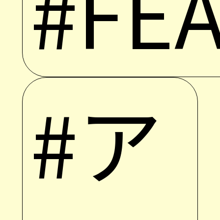
#FE
#ア