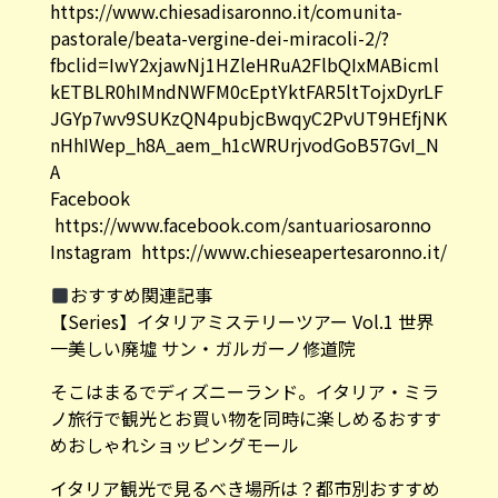
https://www.chiesadisaronno.it/comunita-
pastorale/beata-vergine-dei-miracoli-2/?
fbclid=IwY2xjawNj1HZleHRuA2FlbQIxMABicml
kETBLR0hIMndNWFM0cEptYktFAR5ltTojxDyrLF
JGYp7wv9SUKzQN4pubjcBwqyC2PvUT9HEfjNK
nHhIWep_h8A_aem_h1cWRUrjvodGoB57GvI_N
A
Facebook
https://www.facebook.com/santuariosaronno
Instagram
https://www.chieseapertesaronno.it/
おすすめ関連記事
【Series】イタリアミステリーツアー Vol.1 世界
一美しい廃墟 サン・ガルガーノ修道院
そこはまるでディズニーランド。イタリア・ミラ
ノ旅行で観光とお買い物を同時に楽しめるおすす
めおしゃれショッピングモール
イタリア観光で見るべき場所は？都市別おすすめ