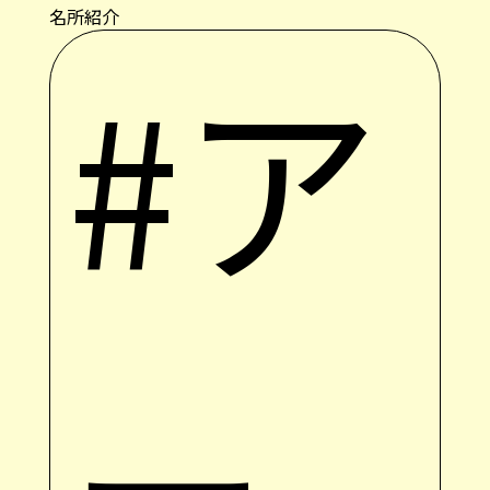
名所紹介
#ア
ー