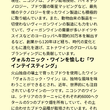
現在、ニコシアは、ブドウ栽培技術、バイオテク
ノロジー、ブドウ園の衛星マッピングなど、最先
端のテクノロジーを使ったワイン製造にも積極的
に取り組んでいます。また、動物由来の製品を一
切使わないヴィーガンワインの製造にも力をいれ
ていて、ヴィーガンワインの需要が多いドイツや
スイスなどのヨーロッパへ年間約30万本を輸出す
るなど、創業から120年ほど経ち、時代の変化と
ともに進化を遂げ、エトナワインのグローバルな
ブランディングにも貢献しています。
ヴォルカニック・ワインを愉しむ「ワ
インテイスティング」
火山独自の壌土で育ったブドウを使用したワイン
「ヴォルカニック・ワイン」は、独特な風味を味
わうことができるとされ、近年、世界的にも注目
されているワインの一つです。ニコシアのワイン
は、シチリアのカターニャにそれぞれ約6000ヘク
タールの5つのブドウ畑を所有していて、その土
に合わせたブドウ品種が栽培されています。それ