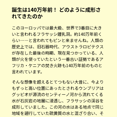
誕生は140万年前！ どのように成形さ
れてきたのか
このヨーロッパでは最大級、世界で3番目に大き
いと言われるフラサッシ鍾乳洞。約140万年前く
らい……と言われてもピンと来ませんね。人類の
歴史上では、旧石器時代、アウストラロピテクス
が存在した最後の時期、現在見つかっている、人
類が火を使っていたという一番古い証拠であるア
フリカ・ケニアの焚き火跡も140万年前のものと
言われています。
そんな想像を超えるとてつもない大昔に、今より
もずっと高い位置にあったとされるウンブリアは
グッビオが源流のセンティーノ河から流れてくる
水が石灰岩の地層に浸透し、フラサッシの渓谷を
成形していました。この河の水はある地点で同じ
地域を遡行していた硫黄質の水と混ざり合い、そ