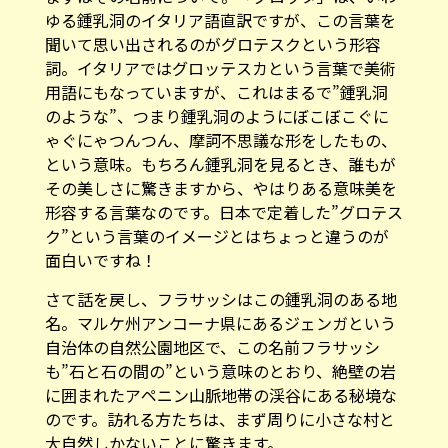
ゆる鍾乳洞のイタリア語直訳ですが、この言葉を
聞いて思い出されるのがグロテスクという形容
詞。イタリアではグロッテスカという言葉で美術
用語にもなっていますが、これはまるで”鍾乳洞
のような”、つまり鍾乳洞のようにぼこぼこぐに
ゃぐにゃつんつん、摩訶不思議な形をしたもの、
という意味。もちろん鍾乳洞を見るとき、誰もが
その美しさに驚きますから、やはりある意味美を
形容する言葉なのです。日本で定着した”グロテス
ク”という言葉のイメージとはちょっと違うのが
面白いですね！
さて話を戻し、フラサッシはこの鍾乳洞のある地
名。マルケ州アンコーナ県にあるジェンガという
自治体の自然公園地区で、この名前フラサッシ
も”石と石の間の”という意味のとおり、絶壁の岩
に囲まれたアペニン山脈地帯の渓谷にある秘境な
のです。訪れる方たちは、まず周りに小さな村と
大自然しかないことに驚きます。