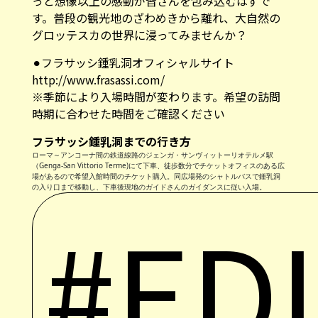
っと想像以上の感動が皆さんを包み込むはずで
す。普段の観光地のざわめきから離れ、大自然の
グロッテスカの世界に浸ってみませんか？
⚫︎フラサッシ鍾乳洞オフィシャルサイト
http://www.frasassi.com/
※季節により入場時間が変わります。希望の訪問
時期に合わせた時間をご確認ください
フラサッシ鍾乳洞までの行き方
ローマ～アンコーナ間の鉄道線路のジェンガ・サンヴィットーリオテルメ駅
（Genga-San Vittorio Terme)にて下車、徒歩数分でチケットオフィスのある広
場があるので希望入館時間のチケット購入。同広場発のシャトルバスで鍾乳洞
の入り口まで移動し、下車後現地のガイドさんのガイダンスに従い入場。
#ED