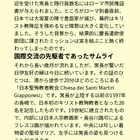
迎を受けた常長と随行員数名にはローマ市民権証
書が与えられました。ところがローマ到着直前、
日本では大坂夏の陣で豊臣家が滅び、幕府はキリ
スト教弾圧を強めるなど情勢は大きく変化してい
ました。そうした背景から、結果的に慶長遣欧使
節団に課されたミッションは実を結ぶこと無く終
わってしまったのです。
国際交流の先駆者であったサムライ
それから長い歳月が流れましたが、常長が繋いだ
日伊友好の縁は今日に続いています。その証のひ
とつは、港から徒歩で20分ほどのところにある
「日本聖殉教者教会 Chiesa dei Santi Martiri
Giapponesi」です。常長が上陸する以前の1597年
の長崎で、日本初のキリスト教殉教者となった26
名を記念したものです。19世紀に建立されたもの
で、内部には日本人宗教画家・長谷川路可による
フレスコ画が描かれています。中央には珍しい着
物姿の聖母マリア、左手には常長の姿も見つける
ことができます。