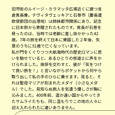
旧市街のルイージ・カラマッタ広場近くに建つ支
倉常長像。チヴィタヴェッキアと石巻市（慶長遣
欧使節団の出港地）は姉妹都市関係にあり、記念
に日本側から寄贈されたものです。常長が石巻を
発ったのは、当時では老齢に差し掛かかった42
歳。7年の旅を終えて日本に帰国した２年後、失
意のうちに51歳で亡くなっています。
私が門をくぐりつつ大航海時代の歴史ロマンに思
いを馳せていると、あるひとりの修道士に声をか
けられました。挨拶を交わすと、彼が「気をつけ
て良い旅を！」と言いながらポケットから何やら
取り出して私の手のひらに乗せます。見ると、そ
れは聖母マリアが刻まれたメダイ（小さなメダ
ル）でした。見知らぬ旅人を気遣う優しさが胸に
沁みました。400年前、遥か遠い国からやってき
たサムライたちも、同じ温もりでこの地の人々に
迎え入れられたに違いありません。