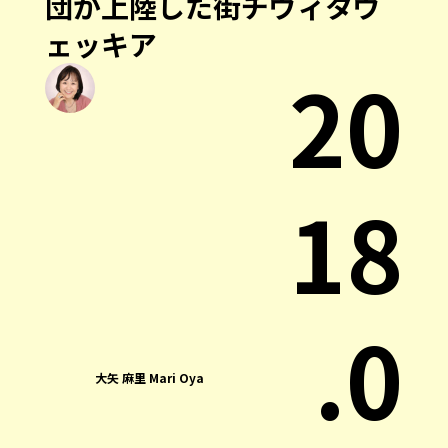
団が上陸した街チヴィタヴ
ェッキア
20
18
.0
大矢 麻里 Mari Oya