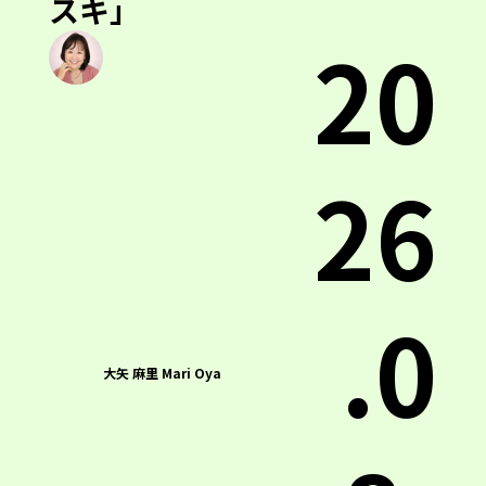
スキ」
20
26
.0
大矢 麻里 Mari Oya