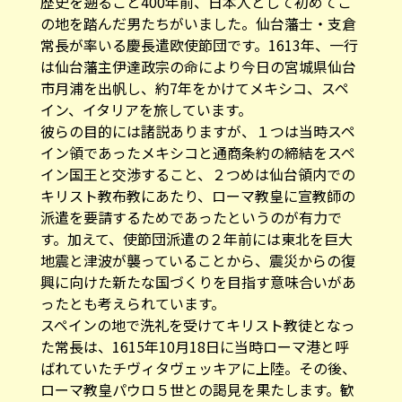
歴史を遡ること400年前、日本人として初めてこ
の地を踏んだ男たちがいました。仙台藩士・支倉
常長が率いる慶長遣欧使節団です。1613年、一行
は仙台藩主伊達政宗の命により今日の宮城県仙台
市月浦を出帆し、約7年をかけてメキシコ、スペ
イン、イタリアを旅しています。
彼らの目的には諸説ありますが、１つは当時スペ
イン領であったメキシコと通商条約の締結をスペ
イン国王と交渉すること、２つめは仙台領内での
キリスト教布教にあたり、ローマ教皇に宣教師の
派遣を要請するためであったというのが有力で
す。加えて、使節団派遣の２年前には東北を巨大
地震と津波が襲っていることから、震災からの復
興に向けた新たな国づくりを目指す意味合いがあ
ったとも考えられています。
スペインの地で洗礼を受けてキリスト教徒となっ
た常長は、1615年10月18日に当時ローマ港と呼
ばれていたチヴィタヴェッキアに上陸。その後、
ローマ教皇パウロ５世との謁見を果たします。歓