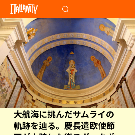
When autocomplete results a
大航海に挑んだサムライの
軌跡を辿る。慶長遣欧使節