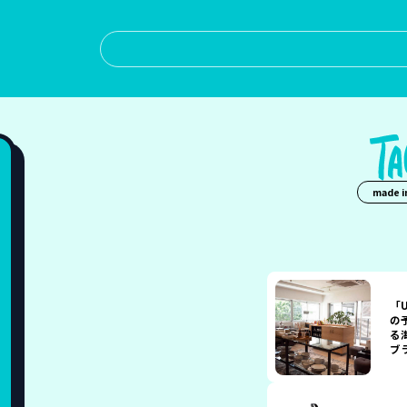
made in
「U
の
る
ブ