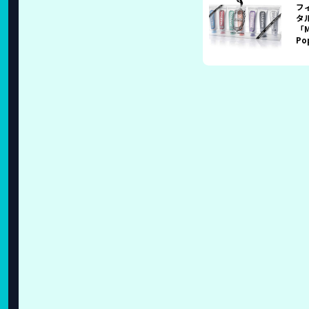
フ
タ
「M
P