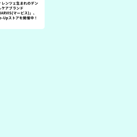
ィレンツェ生まれのデン
ルケアブランド
ARVIS(マービス)」、
op-Upストアを開催中！