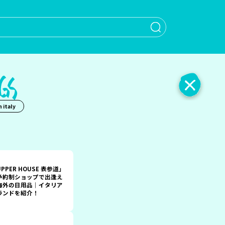
When autocomple
 italy
PPER HOUSE 表参道」
予約制ショップで出逢え
海外の日用品｜イタリア
ランドを紹介！