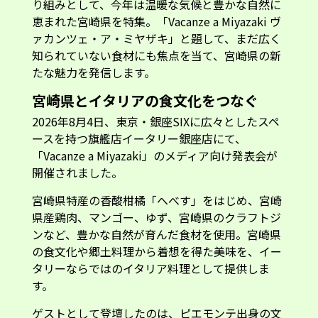
ァカンツェ・ア・ミヤザキ」と題して、まだ広く
知られていない食材にも焦点を当て、宮崎県の新
たな魅力を発信します。
宮崎県とイタリアの食文化をつなぐ
2026年8月4日、東京・銀座SIXに広々としたスペ
ースを持つ旗艦店イータリー銀座店にて、
「Vacanze a Miyazaki」のメディア向け発表会が
開催されました。
宮崎県特産の香酸柑橘「へべす」をはじめ、宮崎
県産鶏肉、マンゴー、ゆず、宮崎県のクラフトジ
ンなど、豊かな自然が育んだ食材を使用。宮崎県
の食文化や郷土料理から着想を得た美味を、イー
タリーならではのイタリア料理として提供しま
す。
ゲストとして登壇したのは、ピエモンテ出身の文
筆家、マッシミリアーノ・スガイさんとヴェネト
州出身のインフルエンサー ニコルさん、ひむか農