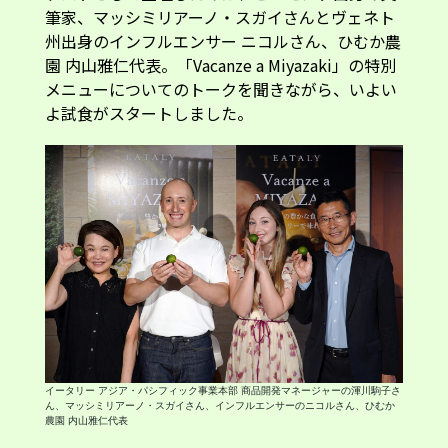
園 内山雅仁代表。「Vacanze a Miyazaki」の特別
メニューについてのトークを聞きながら、いよい
よ試食がスタートしました。
イータリー アジア・パシフィック事業本部 商品開発マネージャーの渾川駒子さ
ん、マッシミリアーノ・スガイさん、インフルエンサーのニコルさん、ひむか
農園 内山雅仁代表
「Vacanze a Miyazaki」を象徴する食材が、宮崎
県日向市原産の香酸柑橘「へべす」。皮が薄く、