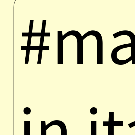
#ma
in i