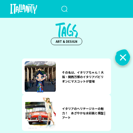
When autocomplete results a
ART & DESIGN
その名は、イタリアちゃん！大
阪・関西万博のイタリアパビリ
オンにマスコットが登場
イタリアのヘリテージカーの魅
力！ あざやかな水彩画と模型 |
アート