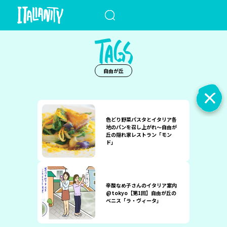
When autocomplete results a
自由が丘
色どり野菜パスタとイタリア各
地のパンを召し上がれ〜自由が
丘の隠れ家レストラン「モン
ド」
辛酸なめ子さんのイタリア案内
@tokyo【第1回】自由が丘の
ベニス「ラ・ヴィータ」