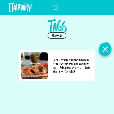
When autocomplete results a
能登半島
イタリア食材と能登の新鮮な魚
介類を融合させた新感覚のお寿
司！ 「金澤寿司アモーレ！ 銀座
店」オープン | 金沢