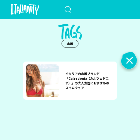
When autocomplete results a
水着
イタリアの水着ブランド
「Calzedonia（カルツェドニ
ア）」の大人女性におすすめの
スイムウェア