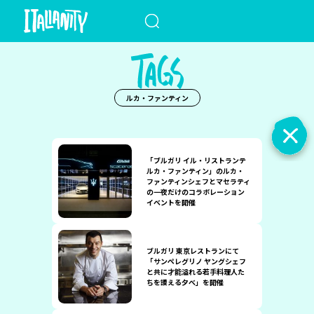
When autocomplete results a
ルカ・ファンティン
「ブルガリ イル・リストランテ
ルカ・ファンティン」のルカ・
ファンティンシェフとマセラティ
の一夜だけのコラボレーション
イベントを開催
ブルガリ 東京レストランにて
「サンペレグリノ ヤングシェフ
と共に才能溢れる若手料理人た
ちを讃える夕べ」を開催