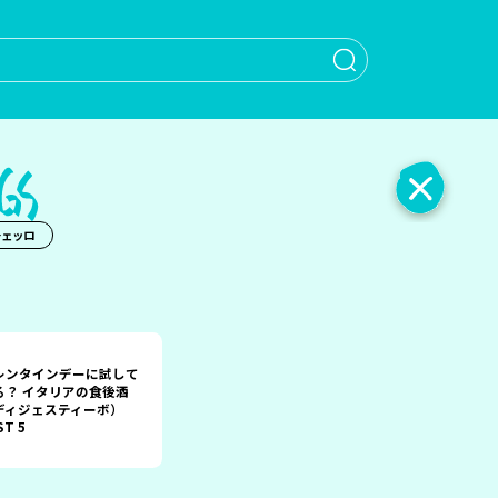
When autocomple
チェッロ
レンタインデーに試して
る？ イタリアの食後酒
ディジェスティーボ）
ST 5