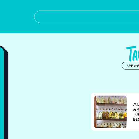
リモン
バ
み
（
BE