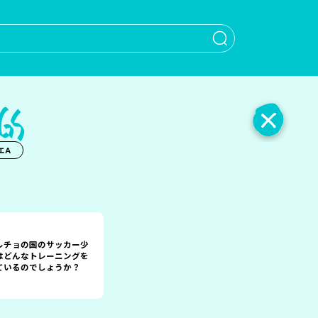
When autocomple
エＡ
ルチョの国のサッカー少
はどんなトレーニングを
ているのでしょうか？