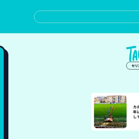
セリ
カ
年
し